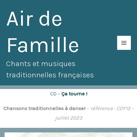
Aller
Air de
au
contenu
Famille
Chants et musiques
traditionnelles françaises
CD –
Ça tourne !
Chansons traditionnelles à danser
–
référence : CDF13 –
juillet 2023